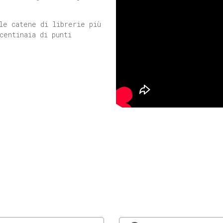
le catene di librerie più
centinaia di punti