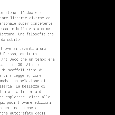
terstone, l’idea era
eare librerie diverse da
ersonale super competente
essa in bella vista come
lettura. Una filosofia che
 da subito.
 troverai davanti a una
d’Europa, ospitata
 Art Deco che un tempo era
da anni ’30. Al suo
 di scaffali pieni di
erti a leggere, zone
anche una selezione di
lleria. La bellezza di
l mix tra libreria di
da esplorare: oltre alle
qui puoi trovare edizioni
copertine uniche o
nche autografate dagli