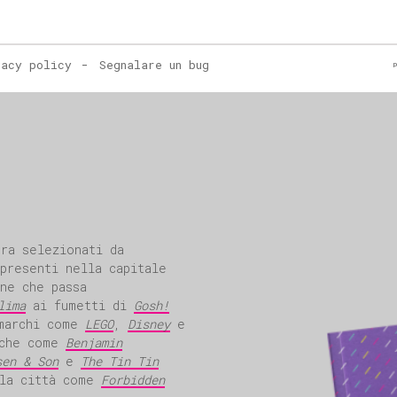
dra selezionati da
presenti nella capitale
ne che passa
lima
ai fumetti di
Gosh!
 marchi come
LEGO
,
Disney
e
cche come
Benjamin
sen & Son
e
The Tin Tin
lla città come
Forbidden