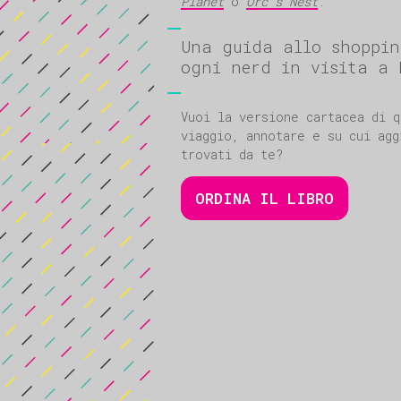
Planet
o
Orc’s Nest
.
Una guida allo shoppin
ogni nerd in visita a 
Vuoi la versione cartacea di q
viaggio, annotare e su cui agg
trovati da te?
ORDINA IL LIBRO