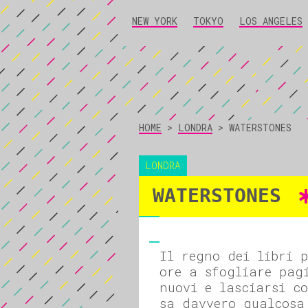
NEW YORK
TOKYO
LOS ANGELES
HOME
>
LONDRA
>
WATERSTONES
LONDRA
WATERSTONES
Il regno dei libri 
ore a sfogliare pag
nuovi e lasciarsi c
sa davvero qualcosa