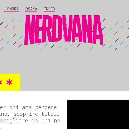
LONDRA
OSAKA
INDEX
per chi ama perdere
ine, scoprire titoli
onsigliare da chi ne
.