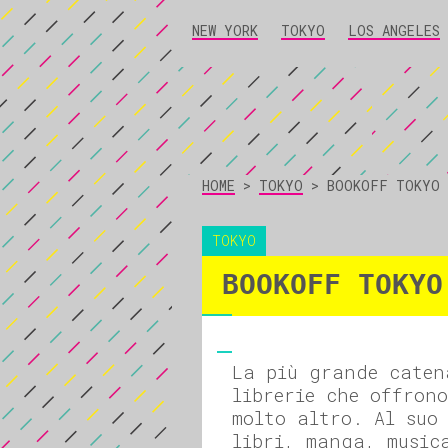
NEW YORK
TOKYO
LOS ANGELES
HOME
>
TOKYO
>
BOOKOFF TOKYO
TOKYO
BOOKOFF TOKYO
La più grande caten
librerie che offrono
molto altro. Al suo
libri, manga, music