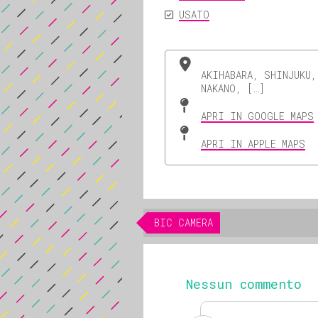
USATO
AKIHABARA, SHINJUKU,
NAKANO, […]
APRI IN GOOGLE MAPS
APRI IN APPLE MAPS
BIC CAMERA