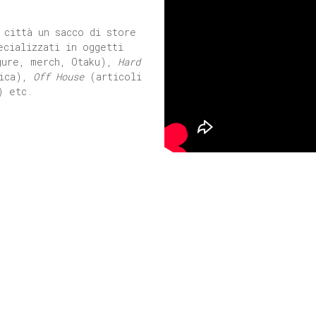
 città un sacco di store
ecializzati in oggetti
ure, merch, Otaku),
Hard
tica),
Off House
(articoli
) etc.