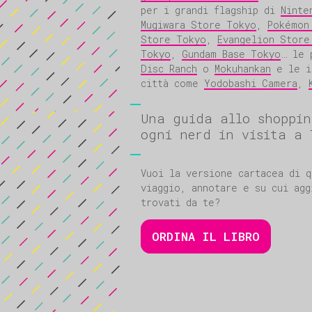
per i grandi flagship di
Ninte
Mugiwara Store Tokyo
,
Pokémon
Store Tokyo
,
Evangelion Store
Tokyo
,
Gundam Base Tokyo
… le 
Disc Ranch
o
Mokuhankan
e le i
città come
Yodobashi Camera
,
Una guida allo shoppin
ogni nerd in visita a 
Vuoi la versione cartacea di q
viaggio, annotare e su cui agg
trovati da te?
ORDINA IL LIBRO