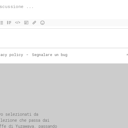
yo selezionati da
elezione che passa dai
ffe di
Yuzawaya
, passando