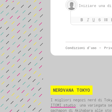
NERDVANA TOKYO
I migliori negozi nerd di Tok
ITOMI.studio
: una variegata s
gachapon di Akihabara
alle sto