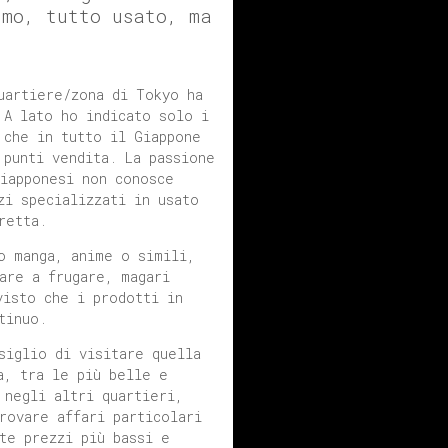
umo, tutto usato, ma
uartiere/zona di Tokyo ha
 A lato ho indicato solo i
 che in tutto il Giappone
 punti vendita. La passione
iapponesi non conosce
zi specializzati in usato
retta.
o manga, anime o simili,
are a frugare, magari
visto che i prodotti in
tinuo.
siglio di visitare quella
a, tra le più belle e
negli altri quartieri,
rovare affari particolari
te prezzi più bassi e