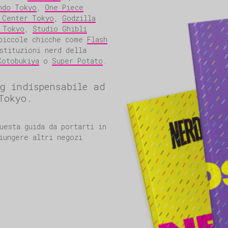
ndo Tokyo
,
One Piece
 Center Tokyo
,
Godzilla
 Tokyo
,
Studio Ghibli
piccole chicche come
Flash
stituzioni nerd della
Kotobukiya
o
Super Potato
.
g indispensabile ad
Tokyo.
uesta guida da portarti in
iungere altri negozi